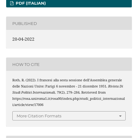
PDF (ITALIAN)
PUBLISHED
20-04-2022
HOW TO CITE
Roth, R. (2022). I francesi alla sesta sessione dell’Assemblea generale
delle Nazioni Unite: Parigi 6 novembre - 21 dicembre 1951.
Rivista Di
Studi Politici Internazionali
,
79
(2), 279–284. Retrieved from
https://rosa.uniroma1.it/rosa00/index.php/studi_politici_internazional
i/article/view/17006
More Citation Formats