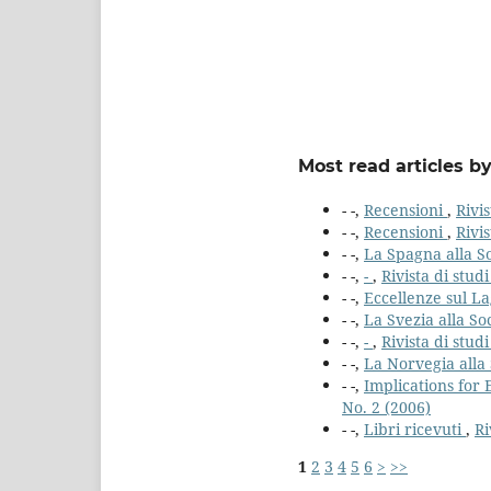
Most read articles b
- -,
Recensioni
,
Rivis
- -,
Recensioni
,
Rivis
- -,
La Spagna alla S
- -,
-
,
Rivista di studi
- -,
Eccellenze sul 
- -,
La Svezia alla So
- -,
-
,
Rivista di studi
- -,
La Norvegia alla 
- -,
Implications for
No. 2 (2006)
- -,
Libri ricevuti
,
Ri
1
2
3
4
5
6
>
>>