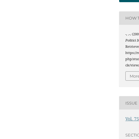
HOW T
-, .-. (2
Politici 
Retriev
https://
php/stud
cle/view
More
ISSUE
Vol. 7
SECTI