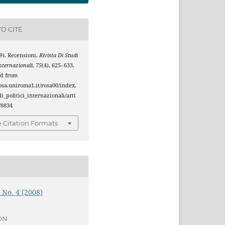
O CITE
009). Recensioni.
Rivista Di Studi
Internazionali
,
75
(4), 625–633.
ed from
rosa.uniroma1.it/rosa00/index.
i_politici_internazionali/arti
/8834
 Citation Formats
5 No. 4 (2008)
ON