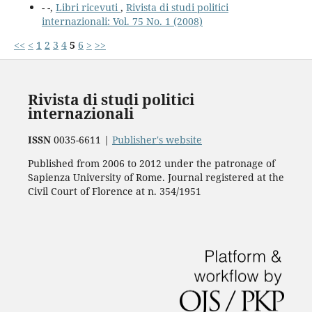
- -,
Libri ricevuti
,
Rivista di studi politici
internazionali: Vol. 75 No. 1 (2008)
<<
<
1
2
3
4
5
6
>
>>
Rivista di studi politici
internazionali
ISSN
0035-6611 |
Publisher's website
Published from 2006 to 2012 under the patronage of
Sapienza University of Rome. Journal registered at the
Civil Court of Florence at n. 354/1951