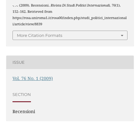
-, .-. (2009). Recensioni.
Rivista Di Studi Politici Internazionali
,
76
(1),
152–162. Retrieved from
https://rosa.uniroma1.it/rosa00/index.php/studi_politici_internazional
i/article/view/8839
More Citation Formats
ISSUE
Vol. 76 No. 1 (2009)
SECTION
Recensioni