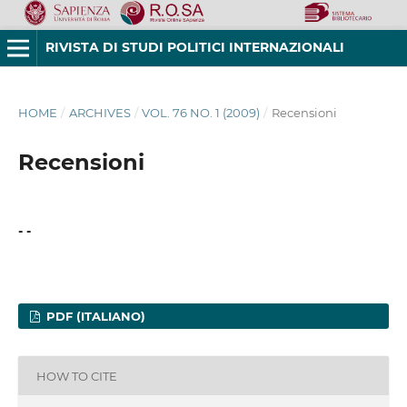
RIVISTA DI STUDI POLITICI INTERNAZIONALI
HOME
/
ARCHIVES
/
VOL. 76 NO. 1 (2009)
/
Recensioni
Recensioni
- -
PDF (ITALIANO)
HOW TO CITE