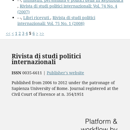
- -,
Immagini: personalità e politici della III Repubblica
,
Rivista di studi politici internazionali: Vol. 74 No. 4
(2007)
- -,
Libri ricevuti
,
Rivista di studi politici
internazionali: Vol. 75 No. 1 (2008)
<<
<
1
2
3
4
5
6
>
>>
Rivista di studi politici
internazionali
ISSN
0035-6611 |
Publisher's website
Published from 2006 to 2012 under the patronage of
Sapienza University of Rome. Journal registered at the
Civil Court of Florence at n. 354/1951