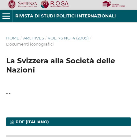
RIVISTA DI STUDI POLITICI INTERNAZIONALI
HOME
/
ARCHIVES
/
VOL. 76 NO. 4 (2009)
/
Documenti iconografici
La Svizzera alla Società delle
Nazioni
- -
PDF (ITALIANO)