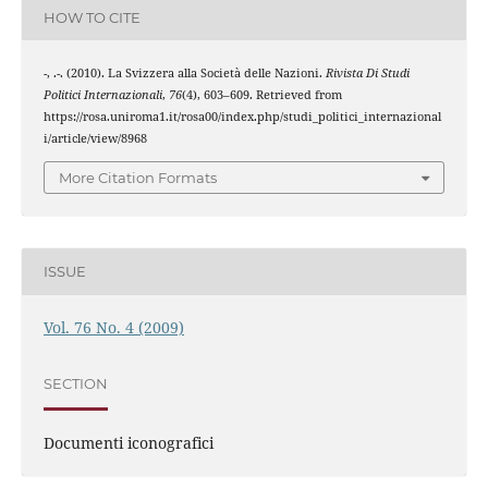
HOW TO CITE
-, .-. (2010). La Svizzera alla Società delle Nazioni.
Rivista Di Studi
Politici Internazionali
,
76
(4), 603–609. Retrieved from
https://rosa.uniroma1.it/rosa00/index.php/studi_politici_internazional
i/article/view/8968
More Citation Formats
ISSUE
Vol. 76 No. 4 (2009)
SECTION
Documenti iconografici