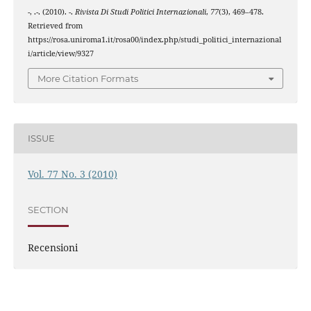
-, .-. (2010). -.
Rivista Di Studi Politici Internazionali
,
77
(3), 469–478.
Retrieved from
https://rosa.uniroma1.it/rosa00/index.php/studi_politici_internazional
i/article/view/9327
More Citation Formats
ISSUE
Vol. 77 No. 3 (2010)
SECTION
Recensioni