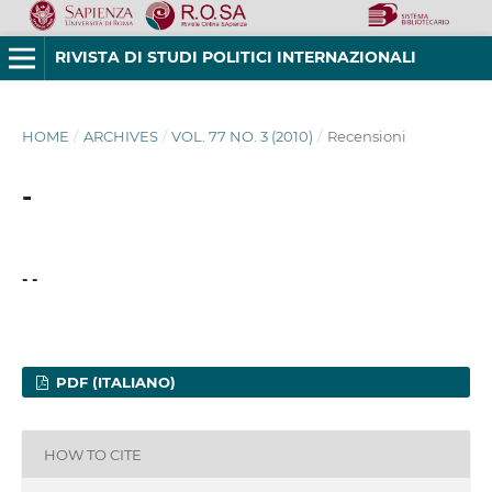
RIVISTA DI STUDI POLITICI INTERNAZIONALI
HOME
/
ARCHIVES
/
VOL. 77 NO. 3 (2010)
/
Recensioni
-
- -
PDF (ITALIANO)
HOW TO CITE