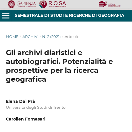
SEMESTRALE DI STUDI E RICERCHE DI GEOGRAFIA
HOME
/
ARCHIVI
/
N. 2 (2021)
/
Articoli
Gli archivi diaristici e
autobiografici. Potenzialità e
prospettive per la ricerca
geografica
Elena Dai Prà
Università degli Studi di Trento
Carolien Fornasari