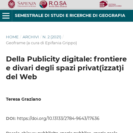
SEMESTRALE DI STUDI E RICERCHE DI GEOGRAFIA
HOME
/
ARCHIVI
/
N. 2 (2021)
/
Geoframe (a cura di Epifania Grippo)
Della Publicity digitale: frontiere
e divari degli spazi privat(izzat)i
del Web
Teresa Graziano
DOI:
https://doi.org/10.13133/2784-9643/17636