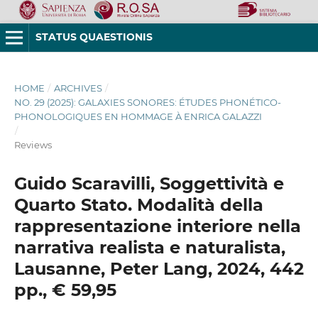
STATUS QUAESTIONIS
HOME
/
ARCHIVES
/
NO. 29 (2025): GALAXIES SONORES: ÉTUDES PHONÉTICO-
PHONOLOGIQUES EN HOMMAGE À ENRICA GALAZZI
/
Reviews
Guido Scaravilli, Soggettività e
Quarto Stato. Modalità della
rappresentazione interiore nella
narrativa realista e naturalista,
Lausanne, Peter Lang, 2024, 442
pp., € 59,95