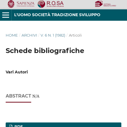
L'UOMO SOCIETÀ TRADIZIONE SVILUPPO
HOME
/
ARCHIVI
/
V. 6 N. 1 (1982)
/
Articoli
Schede bibliografiche
Vari Autori
ABSTRACT
N/A
PDF