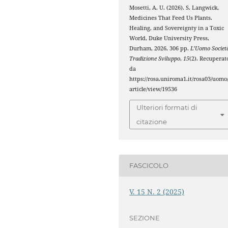
Mosetti, A. U. (2026). S. Langwick,
Medicines That Feed Us Plants.
Healing, and Sovereignty in a Toxic
World, Duke University Press,
Durham, 2026, 306 pp.
L’Uomo Societ
Tradizione Sviluppo
,
15
(2). Recuperat
da
https://rosa.uniroma1.it/rosa03/uomo
article/view/19536
Ulteriori formati di
citazione
FASCICOLO
V. 15 N. 2 (2025)
SEZIONE