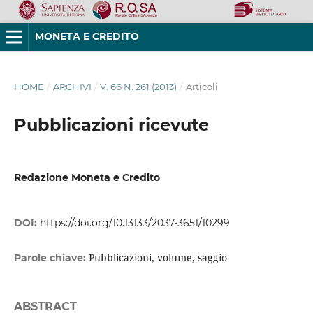
MONETA E CREDITO
HOME
/
ARCHIVI
/
V. 66 N. 261 (2013)
/
Articoli
Pubblicazioni ricevute
Redazione Moneta e Credito
DOI:
https://doi.org/10.13133/2037-3651/10299
Pubblicazioni, volume, saggio
Parole chiave:
ABSTRACT