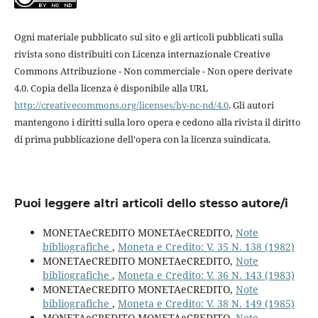
Ogni materiale pubblicato sul sito e gli articoli pubblicati sulla
rivista sono distribuiti con Licenza internazionale Creative
Commons Attribuzione - Non commerciale - Non opere derivate
4.0. Copia della licenza è disponibile alla URL
http://creativecommons.org/licenses/by-nc-nd/4.0
. Gli autori
mantengono i diritti sulla loro opera e cedono alla rivista il diritto
di prima pubblicazione dell'opera con la licenza suindicata.
Puoi leggere altri articoli dello stesso autore/i
MONETAeCREDITO MONETAeCREDITO,
Note
bibliografiche
,
Moneta e Credito: V. 35 N. 138 (1982)
MONETAeCREDITO MONETAeCREDITO,
Note
bibliografiche
,
Moneta e Credito: V. 36 N. 143 (1983)
MONETAeCREDITO MONETAeCREDITO,
Note
bibliografiche
,
Moneta e Credito: V. 38 N. 149 (1985)
MONETAeCREDITO MONETAeCREDITO,
Note