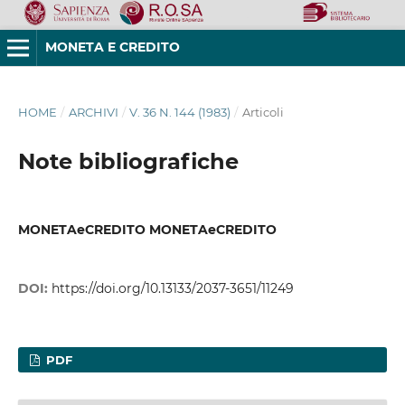
MONETA E CREDITO
HOME
/
ARCHIVI
/
V. 36 N. 144 (1983)
/
Articoli
Note bibliografiche
MONETAeCREDITO MONETAeCREDITO
DOI:
https://doi.org/10.13133/2037-3651/11249
PDF