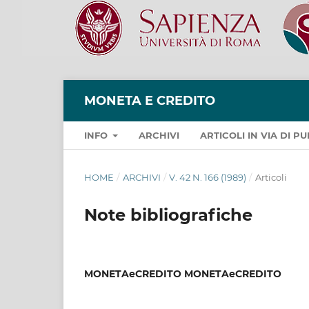
MONETA E CREDITO
INFO
ARCHIVI
ARTICOLI IN VIA DI 
HOME
/
ARCHIVI
/
V. 42 N. 166 (1989)
/
Articoli
Note bibliografiche
MONETAeCREDITO MONETAeCREDITO