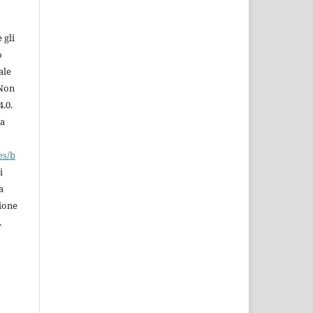
 gli
o
ale
 Non
.0.
la
es/b
i
a
zione
.