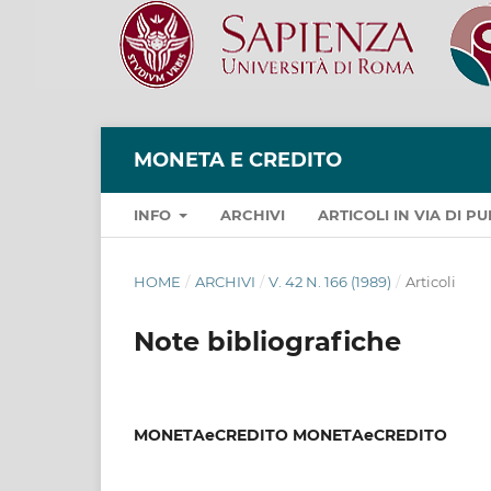
MONETA E CREDITO
INFO
ARCHIVI
ARTICOLI IN VIA DI 
HOME
/
ARCHIVI
/
V. 42 N. 166 (1989)
/
Articoli
Note bibliografiche
MONETAeCREDITO MONETAeCREDITO