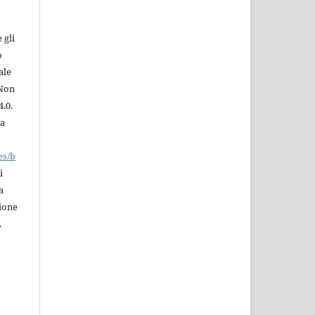
 gli
o
ale
 Non
.0.
la
es/b
i
a
zione
.