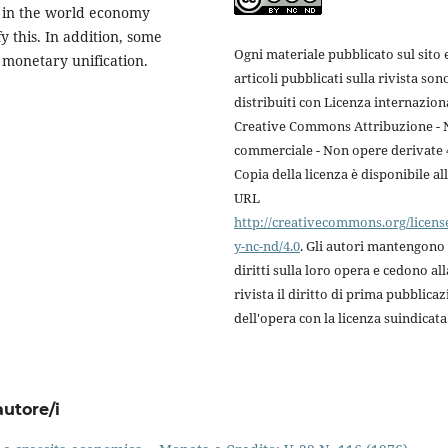
 in the world economy
 this. In addition, some
Ogni materiale pubblicato sul sito e
 monetary unification.
articoli pubblicati sulla rivista son
distribuiti con Licenza internazion
Creative Commons Attribuzione -
commerciale - Non opere derivate 4
Copia della licenza è disponibile al
URL
http://creativecommons.org/licens
y-nc-nd/4.0
. Gli autori mantengono 
diritti sulla loro opera e cedono all
rivista il diritto di prima pubblica
dell'opera con la licenza suindicata
autore/i