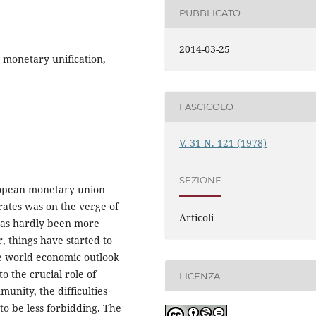
PUBBLICATO
2014-03-25
monetary unification,
FASCICOLO
V. 31 N. 121 (1978)
SEZIONE
uropean monetary union
ates was on the verge of
Articoli
 has hardly been more
, things have started to
e world economic outlook
to the crucial role of
LICENZA
unity, the difficulties
to be less forbidding. The