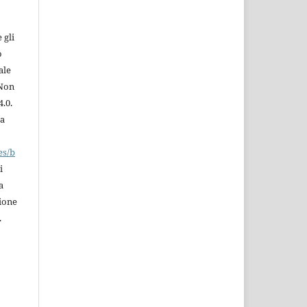
 gli
o
ale
 Non
.0.
la
es/b
i
a
zione
.