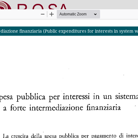
diazione finanziaria (Public expenditures for interests in system wi
nline SApienza
|
Privacy & Cookies
|
Open Access
|
Codice etico
|
O