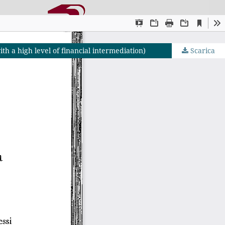
th a high level of financial intermediation)
Scarica
JS by PKP