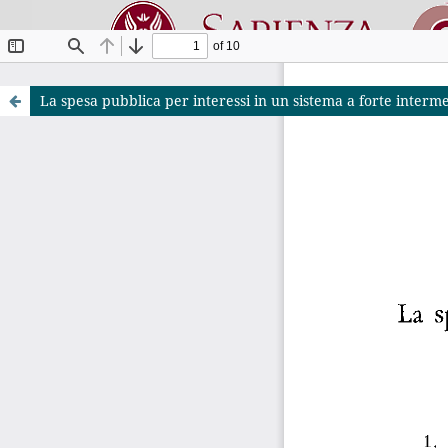
La spesa pubblica per interessi in un sistema a forte interme
Riviste O