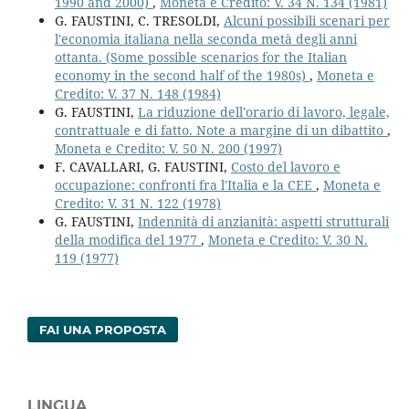
1990 and 2000)
,
Moneta e Credito: V. 34 N. 134 (1981)
G. FAUSTINI, C. TRESOLDI,
Alcuni possibili scenari per
l'economia italiana nella seconda metà degli anni
ottanta. (Some possible scenarios for the Italian
economy in the second half of the 1980s)
,
Moneta e
Credito: V. 37 N. 148 (1984)
G. FAUSTINI,
La riduzione dell'orario di lavoro, legale,
contrattuale e di fatto. Note a margine di un dibattito
,
Moneta e Credito: V. 50 N. 200 (1997)
F. CAVALLARI, G. FAUSTINI,
Costo del lavoro e
occupazione: confronti fra l'Italia e la CEE
,
Moneta e
Credito: V. 31 N. 122 (1978)
G. FAUSTINI,
Indennità di anzianità: aspetti strutturali
della modifica del 1977
,
Moneta e Credito: V. 30 N.
119 (1977)
FAI UNA PROPOSTA
LINGUA