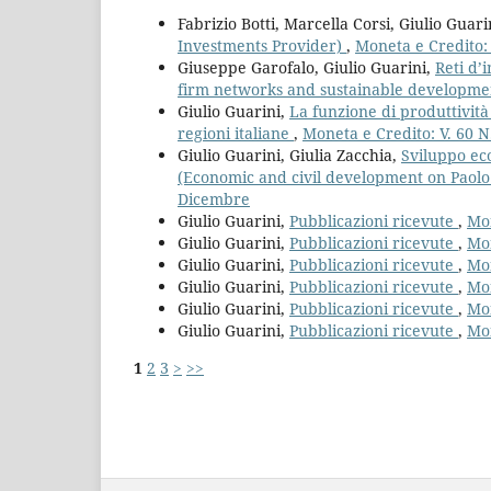
Fabrizio Botti, Marcella Corsi, Giulio Guari
Investments Provider)
,
Moneta e Credito: 
Giuseppe Garofalo, Giulio Guarini,
Reti d’
firm networks and sustainable developmen
Giulio Guarini,
La funzione di produttività
regioni italiane
,
Moneta e Credito: V. 60 N
Giulio Guarini, Giulia Zacchia,
Sviluppo eco
(Economic and civil development on Paolo 
Dicembre
Giulio Guarini,
Pubblicazioni ricevute
,
Mon
Giulio Guarini,
Pubblicazioni ricevute
,
Mon
Giulio Guarini,
Pubblicazioni ricevute
,
Mon
Giulio Guarini,
Pubblicazioni ricevute
,
Mon
Giulio Guarini,
Pubblicazioni ricevute
,
Mon
Giulio Guarini,
Pubblicazioni ricevute
,
Mon
1
2
3
>
>>