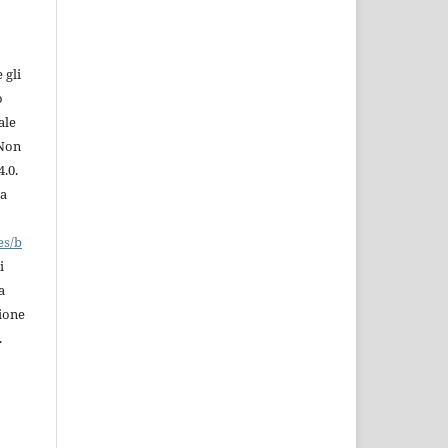
 gli
o
ale
 Non
.0.
la
es/b
i
a
zione
.