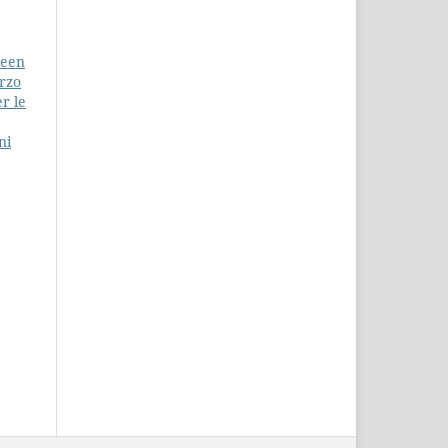
reen
arzo
r le
ni