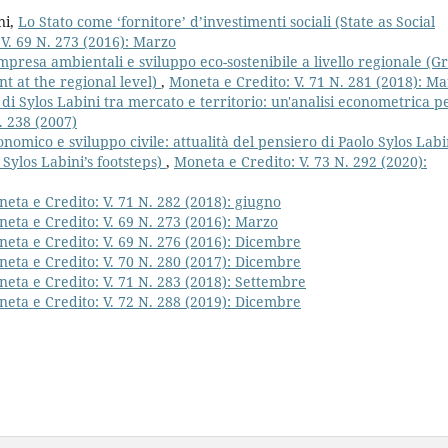
ni,
Lo Stato come ‘fornitore’ d’investimenti sociali (State as Social
V. 69 N. 273 (2016): Marzo
impresa ambientali e sviluppo eco-sostenibile a livello regionale (G
t at the regional level)
,
Moneta e Credito: V. 71 N. 281 (2018): M
 di Sylos Labini tra mercato e territorio: un'analisi econometrica pe
. 238 (2007)
nomico e sviluppo civile: attualità del pensiero di Paolo Sylos Labi
Sylos Labini’s footsteps)
,
Moneta e Credito: V. 73 N. 292 (2020):
eta e Credito: V. 71 N. 282 (2018): giugno
eta e Credito: V. 69 N. 273 (2016): Marzo
eta e Credito: V. 69 N. 276 (2016): Dicembre
eta e Credito: V. 70 N. 280 (2017): Dicembre
eta e Credito: V. 71 N. 283 (2018): Settembre
eta e Credito: V. 72 N. 288 (2019): Dicembre