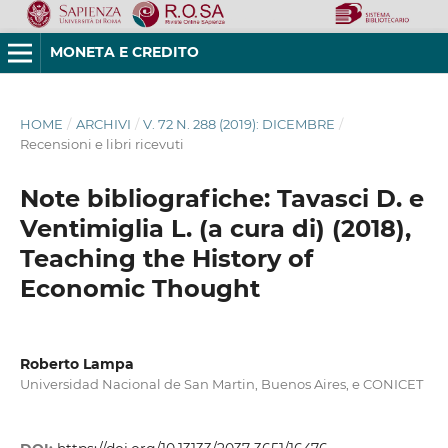
MONETA E CREDITO
HOME
/
ARCHIVI
/
V. 72 N. 288 (2019): DICEMBRE
/
Recensioni e libri ricevuti
Note bibliografiche: Tavasci D. e
Ventimiglia L. (a cura di) (2018),
Teaching the History of
Economic Thought
Roberto Lampa
Universidad Nacional de San Martin, Buenos Aires, e CONICET