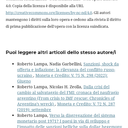
4.0. Copia della licenza è disponibile alla URL
http://creativecommons.org/licenses/by-nc-nd/4.0
. Gli autori
mantengono i diritti sulla loro opera e cedono alla rivista il diritto
di prima pubblicazione dell'opera con la licenza suindicata.
Puoi leggere altri articoli dello stesso autore/i
Roberto Lampa, Nadia Garbellini,
Sanzioni, shock da
offerta e inflazione: la rilevanza del conflitto russo-
ucraino
,
Moneta e Credito: V. 75 N. 298 (2022):
Giugno
Roberto Lampa, Nicolas H. Zeolla,
Dalla crisi del
cambio al salvataggio del FMI: cronaca del naufragio
argentino (From crisis to IMF rescue: Chronicles of
Argentina’s wreck)
,
Moneta e Credito: V. 72 N. 287
(2019): settembre
Roberto Lampa,
Verso la disgregazione del sistema
monetario post 1971? I paesi in via di sviluppo e
l’impatto delle sanzioni belliche sulla dollar hegemony