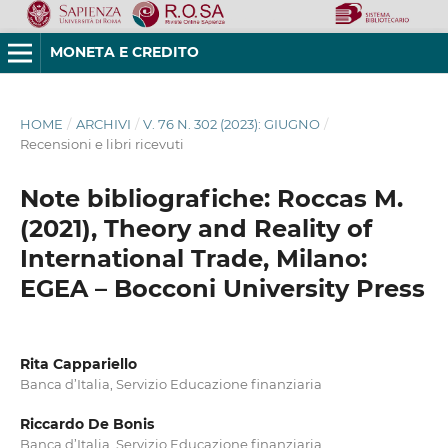
MONETA E CREDITO
HOME
/
ARCHIVI
/
V. 76 N. 302 (2023): GIUGNO
/
Recensioni e libri ricevuti
Note bibliografiche: Roccas M.
(2021), Theory and Reality of
International Trade, Milano:
EGEA – Bocconi University Press
Rita Cappariello
Banca d’Italia, Servizio Educazione finanziaria
Riccardo De Bonis
Banca d’Italia, Servizio Educazione finanziaria