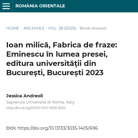
ROMÀNIA ORIENTALE
HOME
/
ARCHIVES
/
VOL. 38 (2025)
/
Book reviews
Ioan milică, Fabrica de fraze:
Eminescu în lumea presei,
editura universității din
București, București 2023
Jessica Andreoli
Sapienza Università di Roma, Italy
https://orcid.org/0009-0001-9936-9259
DOI:
https://doi.org/10.13133/3035-1405/696