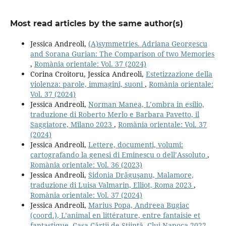
Most read articles by the same author(s)
Jessica Andreoli,
(A)symmetries. Adriana Georgescu
and Sorana Gurian: The Comparison of two Memories
,
Romània orientale: Vol. 37 (2024)
Corina Croitoru, Jessica Andreoli,
Estetizzazione della
violenza: parole, immagini, suoni
,
Romània orientale:
Vol. 37 (2024)
Jessica Andreoli,
Norman Manea, L’ombra in esilio,
traduzione di Roberto Merlo e Barbara Pavetto, il
Saggiatore, Milano 2023
,
Romània orientale: Vol. 37
(2024)
Jessica Andreoli,
Lettere, documenti, volumi:
cartografando la genesi di Eminescu o dell’Assoluto
,
Romània orientale: Vol. 36 (2023)
Jessica Andreoli,
Sidonia Drăguşanu, Malamore,
traduzione di Luisa Valmarin, Elliot, Roma 2023
,
Romània orientale: Vol. 37 (2024)
Jessica Andreoli,
Marius Popa, Andreea Bugiac
(coord.), L’animal en littérature, entre fantaisie et
fantastique, Casa Cărții de Știință, Cluj-Napoca 2022
,