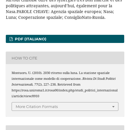
politiques attrayantes, aujourd’hui, également pour la
Nasa.PAROLE CHIAVE: Agenzia spaziale europea; Nasa;
Luna; Cooperazione spaziale; ConsiglioNato-Russia.
PDF (ITALIANO)
HOW TO CITE
Montuoro, U. (2010). 2030 ritorno sulla luna. La stazione spaziale
internazionale come modello di cooperazione.
Rivista Di Studi Politici
Internazionali
,
77
(2), 227–238. Retrieved from
https://rosa.uniroma1.it/rosa00/index.php/studi_politici_internazional
i/article/view/8910
More Citation Formats