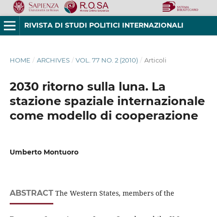
RIVISTA DI STUDI POLITICI INTERNAZIONALI
HOME
/
ARCHIVES
/
VOL. 77 NO. 2 (2010)
/
Articoli
2030 ritorno sulla luna. La
stazione spaziale internazionale
come modello di cooperazione
Umberto Montuoro
ABSTRACT
The Western States, members of the