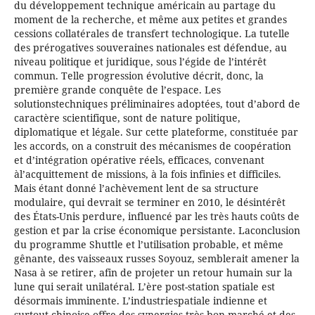
du développement technique américain au partage du
moment de la recherche, et même aux petites et grandes
cessions collatérales de transfert technologique. La tutelle
des prérogatives souveraines nationales est défendue, au
niveau politique et juridique, sous l’égide de l’intérêt
commun. Telle progression évolutive décrit, donc, la
première grande conquête de l’espace. Les
solutionstechniques préliminaires adoptées, tout d’abord de
caractère scientifique, sont de nature politique,
diplomatique et légale. Sur cette plateforme, constituée par
les accords, on a construit des mécanismes de coopération
et d’intégration opérative réels, efficaces, convenant
àl’acquittement de missions, à la fois infinies et difficiles.
Mais étant donné l’achèvement lent de sa structure
modulaire, qui devrait se terminer en 2010, le désintérêt
des États-Unis perdure, influencé par les très hauts coûts de
gestion et par la crise économique persistante. Laconclusion
du programme Shuttle et l’utilisation probable, et même
gênante, des vaisseaux russes Soyouz, semblerait amener la
Nasa à se retirer, afin de projeter un retour humain sur la
lune qui serait unilatéral. L’ère post-station spatiale est
désormais imminente. L’industriespatiale indienne et
surtout chinoise offre des synergies très bon marché et des