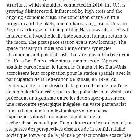
structure, which should be completed in 2010, the U.S. is
growing disinterested, influenced by high costs and the
ongoing economic crisis. The conclusion of the Shuttle
program and the likely, and embarrassing, use of Russian
Soyuz carriers seem to be pushing Nasa towards a retreat
in favor of a hypothetically independent human return to
the moon. The post-space station era is now looming. The
space industry in India and China offers synergies
ateconomic and political costs that are now attractive even
for Nasa.Les États occidentaux, membres de l’Agence
spatiale européenne, le Japon, le Canada et les États-Unis
accroissent leur coopération pour la station spatiale avec la
participation de la Fédération de Russie, en 1998. Au
lendemain de la conclusion de la guerre froide et de l’ère
dela bipolarité on crée, sur un des points les plus visibles du
précédent antagonisme entre les deux super-puissances,
une rencontre synergique inégalée, un vaste partenariat
international inédit de technologies et de mûres
expériences dans le domaine complexe de la
rechercheastronautique. En quelques années seulement, on
est passés des perspectives obscures de la confidentialité
soviétique torve ou de la jalousie protectionniste exacerbée