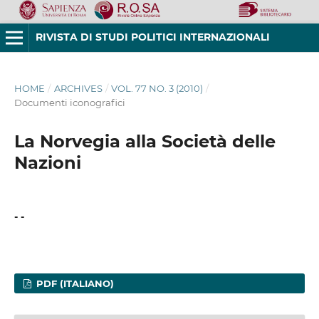
RIVISTA DI STUDI POLITICI INTERNAZIONALI
HOME
/
ARCHIVES
/
VOL. 77 NO. 3 (2010)
/
Documenti iconografici
La Norvegia alla Società delle
Nazioni
- -
PDF (ITALIANO)