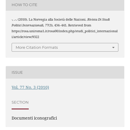
HOW TO CITE
-, .-. (2010). La Norvegia alla Società delle Nazioni.
Rivista Di Studi
Politici Internazionali
,
77
(3), 434–441. Retrieved from
https://rosa.uniroma1.it/rosa00/index.php/studi_politici_internazional
i/article/view/9322
More Citation Formats
ISSUE
Vol. 77 No. 3 (2010)
SECTION
Documenti iconografici