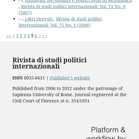
- -,
Immagini: personalità e politici della III Repubblica
,
Rivista di studi politici internazionali: Vol. 74 No. 4
(2007)
- -,
Libri ricevuti
,
Rivista di studi politici
internazionali: Vol. 75 No. 1 (2008)
<<
<
1
2
3
4
5
6
>
>>
Rivista di studi politici
internazionali
ISSN
0035-6611 |
Publisher's website
Published from 2006 to 2012 under the patronage of
Sapienza University of Rome. Journal registered at the
Civil Court of Florence at n. 354/1951