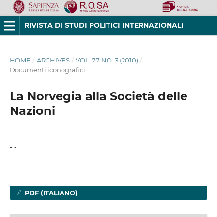
RIVISTA DI STUDI POLITICI INTERNAZIONALI
HOME
/
ARCHIVES
/
VOL. 77 NO. 3 (2010)
/
Documenti iconografici
La Norvegia alla Società delle
Nazioni
- -
PDF (ITALIANO)