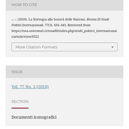
HOW TO CITE
-, .-. (2010). La Norvegia alla Società delle Nazioni.
Rivista Di Studi
Politici Internazionali
,
77
(3), 434–441. Retrieved from
https://rosa.uniroma1.it/rosa00/index.php/studi_politici_internazional
i/article/view/9322
More Citation Formats
ISSUE
Vol. 77 No. 3 (2010)
SECTION
Documenti iconografici