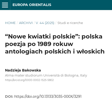
EUROPA ORIENTALIS
HOME
/
ARCHIVI
/
V. 44 (2025)
/
Studi e ricerche
“Nowe kwiatki polskie”: polska
poezja po 1989 rokuw
antologiach polskich i włoskich
Nadzieja Bakowska
Alma mater studiorum Università di Bologna, Italy
https://orcid.org/0000-0002-1525-5802
DOI:
https://doi.org/10.13133/3035-000X/3291