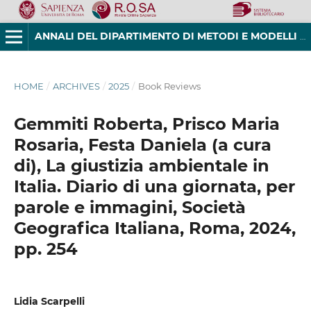
ANNALI DEL DIPARTIMENTO DI METODI E MODELLI PER L'ECONOMIA, IL TERRITORIO E LA FINANZA
HOME
/
ARCHIVES
/
2025
/
Book Reviews
Gemmiti Roberta, Prisco Maria
Rosaria, Festa Daniela (a cura
di), La giustizia ambientale in
Italia. Diario di una giornata, per
parole e immagini, Società
Geografica Italiana, Roma, 2024,
pp. 254
Lidia Scarpelli