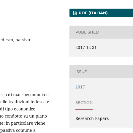
PDF (ITALIAN)
PUBLISHED
tedesco, passivo
2017-12-31
ISSUE
2017
desco di macroeconomia e
 nelle traduzioni tedesca e
SECTION
i di tipo economico
ono condotte su un piano
Research Papers
e: in particolare viene
i passiva comune a