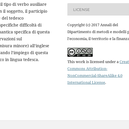
l tipo di verbo ausiliare
LICENSE
il soggetto, il participio
e del tedesco
pecifiche difficoltà di
Copyright (c) 2017 Annali del
ntica specifica di questa
Dipartimento di metodi e modelli 
rvazioni sul
l'economia, il territorio e la finanz
misura minore) all’inglese
evando l’impiego di questa
co in lingua tedesca.
This work is licensed under a
Creat
Commons Attribution-
NonCommercial-ShareAlike 4.0
International License
.