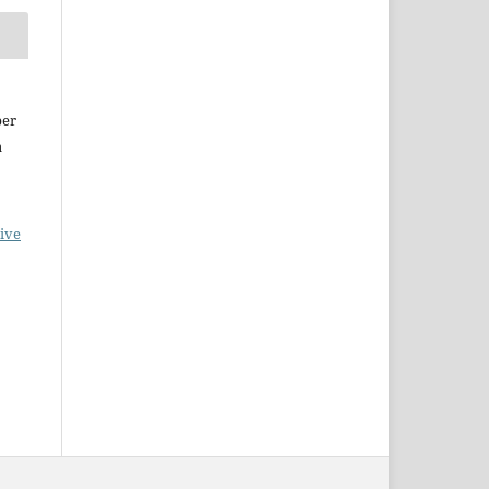
per
a
ive