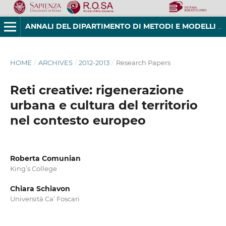
ANNALI DEL DIPARTIMENTO DI METODI E MODELLI PER L'ECONOMIA, IL TERRITORIO E LA FINANZA
HOME
/
ARCHIVES
/
2012-2013
/
Research Papers
Reti creative: rigenerazione
urbana e cultura del territorio
nel contesto europeo
Roberta Comunian
King’s College
Chiara Schiavon
Università Ca’ Foscari