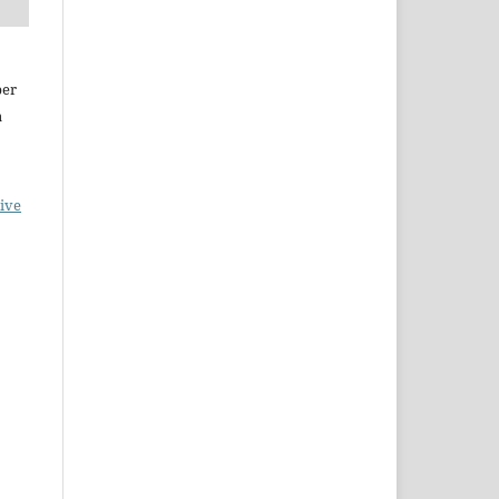
per
a
ive