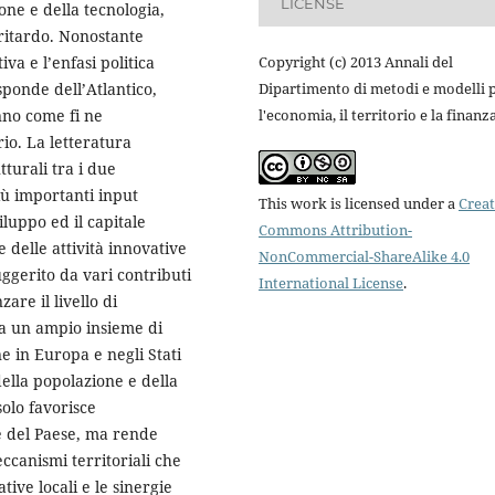
LICENSE
ne e della tecnologia,
ritardo. Nonostante
va e l’enfasi politica
Copyright (c) 2013 Annali del
ponde dell’Atlantico,
Dipartimento di metodi e modelli 
nno come fi ne
l'economia, il territorio e la finanz
rio. La letteratura
tturali tra i due
più importanti input
This work is licensed under a
Creat
iluppo ed il capitale
Commons Attribution-
delle attività innovative
NonCommercial-ShareAlike 4.0
uggerito da vari contributi
International License
.
are il livello di
ta un ampio insieme di
ne in Europa e negli Stati
della popolazione e della
solo favorisce
he del Paese, ma rende
eccanismi territoriali che
tive locali e le sinergie