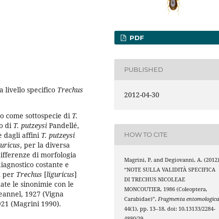
PDF
PUBLISHED
 livello specifico
Trechus
2012-04-30
to come sottospecie di
T.
o di
T. putzeysi
Pandellé,
 dagli affini
T. putzeysi
HOW TO CITE
guricus
, per la diversa
ifferenze di morfologia
Magrini, P. and Degiovanni, A. (2012
iagnostico costante e
“NOTE SULLA VALIDITÀ SPECIFICA
m per
Trechus
[
liguricus
]
DI TRECHUS NICOLEAE
te le sinonimie con le
MONCOUTIER, 1986 (Coleoptera,
eannel, 1927 (Vigna
Carabidae)”,
Fragmenta entomologic
21 (Magrini 1990).
44(1), pp. 13–18. doi: 10.13133/2284-
4880/29.