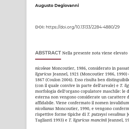
Augusto Degiovanni
DOI:
https://doi.org/10.13133/2284-4880/29
ABSTRACT
Nella presente nota viene elevato a
nicolea
e Moncoutier, 1986, considerato in passa
liguricus
Jeannel, 1921 (Moncoutier 1986, 1990) 
1867 (Coulon 2004). Esso risulta ben distinguibile
(con il quale convive in parte dell’areale) e
T. li
morfologia dell’organo copulatore maschile: le d
esterna non vengono considerate un carattere d
affidabile. Viene confermato il nomen invalidu
nicolianus
Moncoutier, 1990, e vengono conferma
rispettive forme tipiche di
T. putzeysi
vesulinus
J
Taglianti 1993) e
T. liguricus mancinii
Jeannel, 19