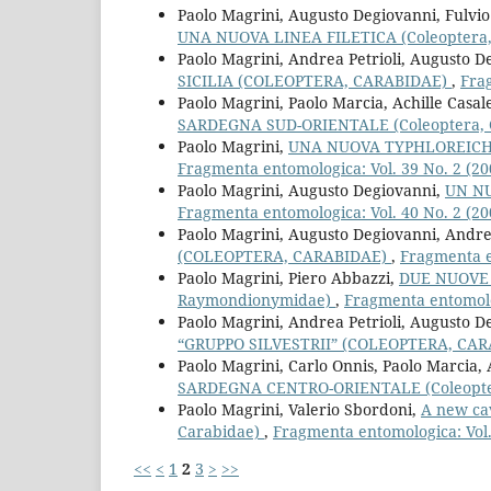
Paolo Magrini, Augusto Degiovanni, Fulvio
UNA NUOVA LINEA FILETICA (Coleoptera,
Paolo Magrini, Andrea Petrioli, Augusto D
SICILIA (COLEOPTERA, CARABIDAE)
,
Frag
Paolo Magrini, Paolo Marcia, Achille Casal
SARDEGNA SUD-ORIENTALE (Coleoptera, 
Paolo Magrini,
UNA NUOVA TYPHLOREICH
Fragmenta entomologica: Vol. 39 No. 2 (20
Paolo Magrini, Augusto Degiovanni,
UN N
Fragmenta entomologica: Vol. 40 No. 2 (20
Paolo Magrini, Augusto Degiovanni, Andrea
(COLEOPTERA, CARABIDAE)
,
Fragmenta e
Paolo Magrini, Piero Abbazzi,
DUE NUOVE 
Raymondionymidae)
,
Fragmenta entomolog
Paolo Magrini, Andrea Petrioli, Augusto D
“GRUPPO SILVESTRII” (COLEOPTERA, CA
Paolo Magrini, Carlo Onnis, Paolo Marcia, 
SARDEGNA CENTRO-ORIENTALE (Coleopte
Paolo Magrini, Valerio Sbordoni,
A new ca
Carabidae)
,
Fragmenta entomologica: Vol.
<<
<
1
2
3
>
>>