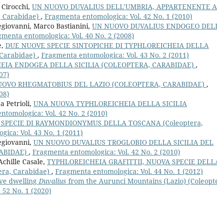
 Cirocchi,
UN NUOVO DUVALIUS DELL’UMBRIA, APPARTENENTE A
 Carabidae)
,
Fragmenta entomologica: Vol. 42 No. 1 (2010)
egiovanni, Marco Bastianini,
UN NUOVO DUVALIUS ENDOGEO DEL
menta entomologica: Vol. 40 No. 2 (2008)
e,
DUE NUOVE SPECIE SINTOPICHE DI TYPHLOREICHEIA DELLA
Carabidae)
,
Fragmenta entomologica: Vol. 43 No. 2 (2011)
EIA ENDOGEA DELLA SICILIA (COLEOPTERA, CARABIDAE)
,
07)
UOVO RHEGMATOBIUS DEL LAZIO (COLEOPTERA, CARABIDAE)
,
08)
 Petrioli,
UNA NUOVA TYPHLOREICHEIA DELLA SICILIA
ntomologica: Vol. 42 No. 2 (2010)
SPECIE DI RAYMONDIONYMUS DELLA TOSCANA (Coleoptera,
ica: Vol. 43 No. 1 (2011)
egiovanni,
UN NUOVO DUVALIUS TROGLOBIO DELLA SICILIA DEL
RABIDAE)
,
Fragmenta entomologica: Vol. 42 No. 2 (2010)
Achille Casale,
TYPHLOREICHEIA GRAFITTII, NUOVA SPECIE DELL
ra, Carabidae)
,
Fragmenta entomologica: Vol. 44 No. 1 (2012)
ve dwelling
Duvalius
from the Aurunci Mountains (Lazio) (Coleopt
 52 No. 1 (2020)