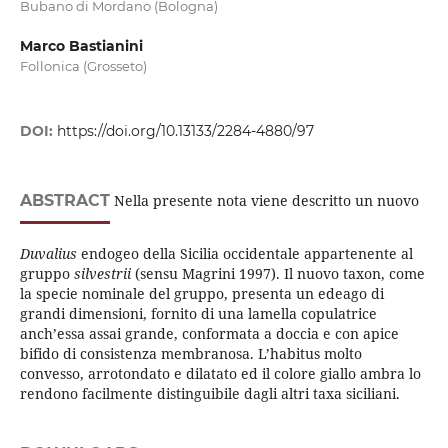
Bubano di Mordano (Bologna)
Marco Bastianini
Follonica (Grosseto)
DOI:
https://doi.org/10.13133/2284-4880/97
ABSTRACT
Nella presente nota viene descritto un nuovo
Duvalius
endogeo della Sicilia occidentale appartenente al
gruppo
silvestrii
(sensu Magrini 1997). Il nuovo taxon, come
la specie nominale del gruppo, presenta un edeago di
grandi dimensioni, fornito di una lamella copulatrice
anch’essa assai grande, conformata a doccia e con apice
bifido di consistenza membranosa. L’habitus molto
convesso, arrotondato e dilatato ed il colore giallo ambra lo
rendono facilmente distinguibile dagli altri taxa siciliani.