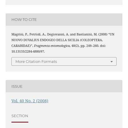
HOW TO CITE
Magrini, P., Petrioli, A., Degiovanni, A. and Bastianini, M. (2008) “UN
NUOVO DUVALIUS ENDOGEO DELLA SICILIA (COLEOPTERA,
CARABIDAE)”,
Fragmenta entomologica
, 40(2), pp. 249–260. doi:
10.13133/2284-4880/97.
More Citation Formats
ISSUE
Vol. 40 No. 2 (2008)
SECTION