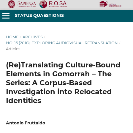
STATUS QUAESTIONIS
HOME
/
ARCHIVES
/
NO. 15 (2018): EXPLORING AUDIOVISUAL RETRANSLATION
/
Articles
(Re)Translating Culture-Bound
Elements in Gomorrah – The
Series: A Corpus-Based
Investigation into Relocated
Identities
Antonio Fruttaldo