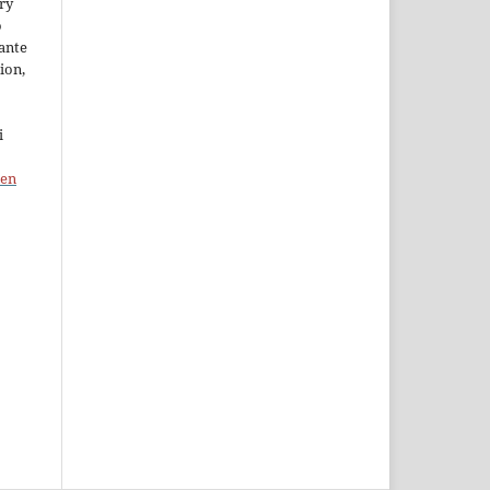
ory
o
ante
ion,
i
pen