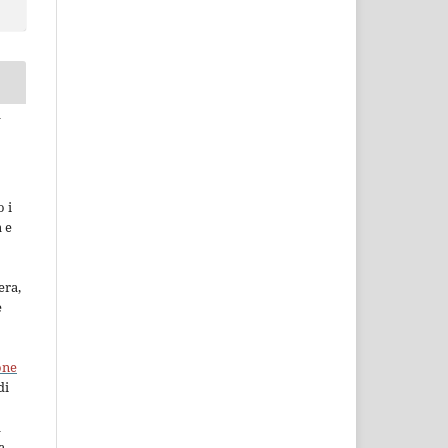
a
 i
a e
era,
e
one
di
à
a