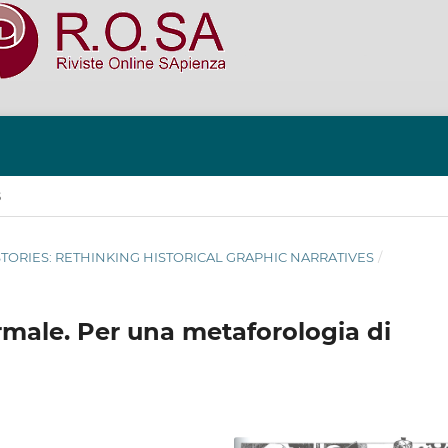
S
I)STORIES: RETHINKING HISTORICAL GRAPHIC NARRATIVES
/
ormale. Per una metaforologia di