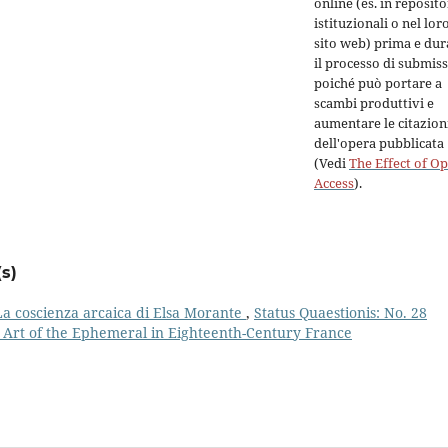
online (es. in reposit
istituzionali o nel lor
sito web) prima e dur
il processo di submiss
poiché può portare a
scambi produttivi e
aumentare le citazion
dell'opera pubblicata
(Vedi
The Effect of O
Access
).
s)
La coscienza arcaica di Elsa Morante
,
Status Quaestionis: No. 28
Art of the Ephemeral in Eighteenth-Century France