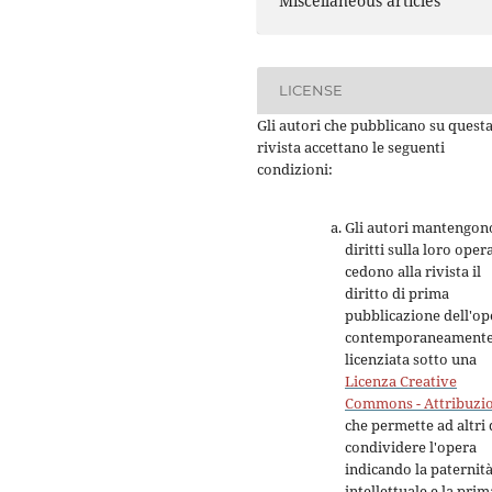
Miscellaneous articles
LICENSE
Gli autori che pubblicano su quest
rivista accettano le seguenti
condizioni:
Gli autori mantengono
diritti sulla loro oper
cedono alla rivista il
diritto di prima
pubblicazione dell'op
contemporaneament
licenziata sotto una
Licenza Creative
Commons - Attribuzi
che permette ad altri 
condividere l'opera
indicando la paternit
intellettuale e la prim