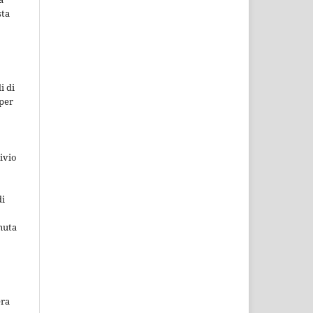
sta
i di
 per
ivio
di
nuta
era