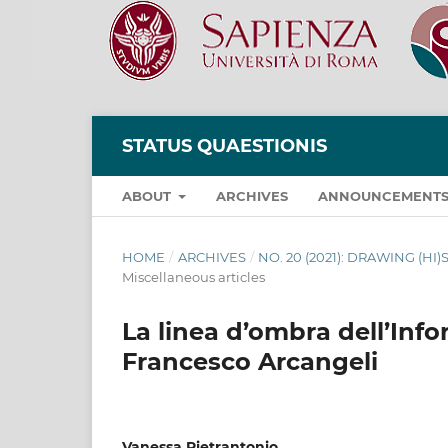
STATUS QUAESTIONIS
ABOUT
ARCHIVES
ANNOUNCEMENT
HOME
/
ARCHIVES
/
NO. 20 (2021): DRAWING (H
Miscellaneous articles
La linea d’ombra dell’Inf
Francesco Arcangeli
Vanessa Pietrantonio