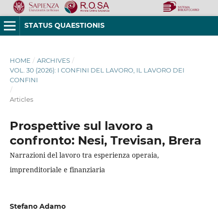
STATUS QUAESTIONIS
HOME
/
ARCHIVES
/
VOL. 30 (2026): I CONFINI DEL LAVORO, IL LAVORO DEI
CONFINI
/
Articles
Prospettive sul lavoro a
confronto: Nesi, Trevisan, Brera
Narrazioni del lavoro tra esperienza operaia,
imprenditoriale e finanziaria
Stefano Adamo