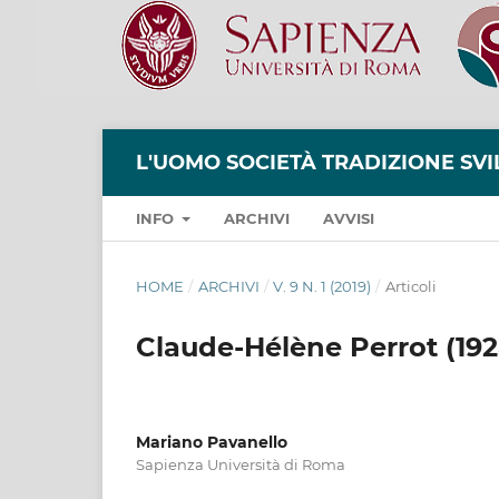
L'UOMO SOCIETÀ TRADIZIONE SV
INFO
ARCHIVI
AVVISI
HOME
/
ARCHIVI
/
V. 9 N. 1 (2019)
/
Articoli
Claude-Hélène Perrot (192
Mariano Pavanello
Sapienza Università di Roma