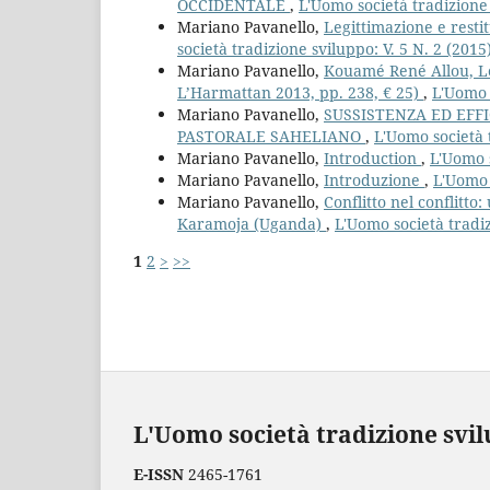
OCCIDENTALE
,
L'Uomo società tradizione 
Mariano Pavanello,
Legittimazione e restit
società tradizione sviluppo: V. 5 N. 2 (2015
Mariano Pavanello,
Kouamé René Allou, Le
L’Harmattan 2013, pp. 238, € 25)
,
L'Uomo s
Mariano Pavanello,
SUSSISTENZA ED EFF
PASTORALE SAHELIANO
,
L'Uomo società t
Mariano Pavanello,
Introduction
,
L'Uomo s
Mariano Pavanello,
Introduzione
,
L'Uomo 
Mariano Pavanello,
Conflitto nel conflitto:
Karamoja (Uganda)
,
L'Uomo società tradiz
1
2
>
>>
L'Uomo società tradizione svi
E-ISSN
2465-1761