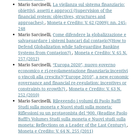
Mario Sarcinelli,
La vigilanza sul sistema finanziario:
obiettivi, assetti e approcci (Supervision of the
financial system: objectives, structures and
approaches)
,
Moneta e Credito: V. 62 (2009): nn. 245-
248
Mario Sarcinelli,
Come difendere la globalizzazione e
salvaguardare i sistemi bancari dal contagio?(How to
Defend Globalization while Safeguarding Banking
Systems from Contagion?)
,
Moneta e Credito: V. 65 N.
257 (2012)
Mario Sarcinelli,
“Europa 2020”, nuovo governo
economico e ri-regolamentazione finanziaria:incentivi
o vincoli alla crescita?(“Europe 2010”, a new economic
governance and financial re-regulation: incentives or
constraints to growth?)
,
Moneta e Credito: V. 63 N.
252 (2010)
Mario Sarcinelli,
Rileggendo i volumi di Paolo Baffi
Studi sulla moneta e Nuovi studi sulla moneta:
Riflessioni su un protagonista del ‘900. (Reading Paolo
Baffi’s Volumes Studi sulla moneta e Nuovi studi sulla
moneta: Reflections on a Leader of the Last Century)
,
Moneta e Credito: V. 64 N. 255 (2011)