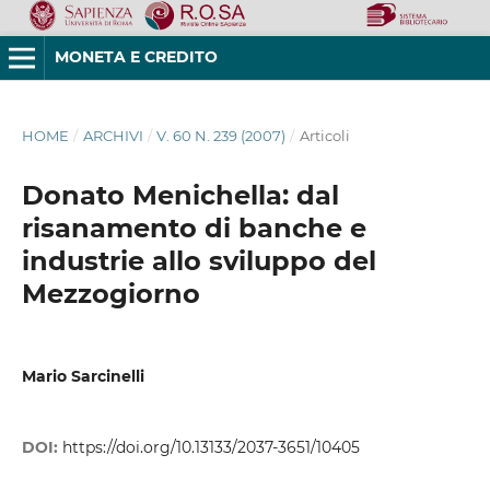
MONETA E CREDITO
HOME
/
ARCHIVI
/
V. 60 N. 239 (2007)
/
Articoli
Donato Menichella: dal
risanamento di banche e
industrie allo sviluppo del
Mezzogiorno
Mario Sarcinelli
DOI:
https://doi.org/10.13133/2037-3651/10405