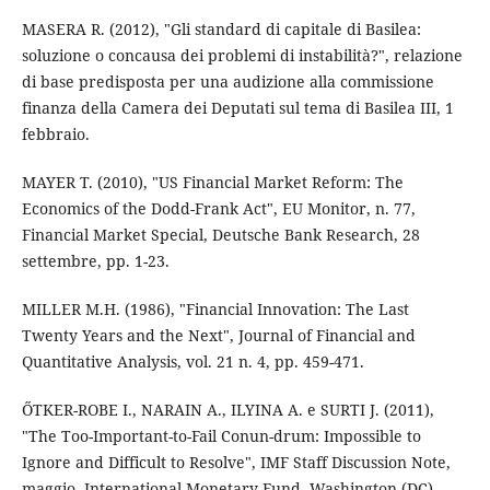
MASERA R. (2012), "Gli standard di capitale di Basilea:
soluzione o concausa dei problemi di instabilità?", relazione
di base predisposta per una audizione alla commissione
finanza della Camera dei Deputati sul tema di Basilea III, 1
febbraio.
MAYER T. (2010), "US Financial Market Reform: The
Economics of the Dodd-Frank Act", EU Monitor, n. 77,
Financial Market Special, Deutsche Bank Research, 28
settembre, pp. 1-23.
MILLER M.H. (1986), "Financial Innovation: The Last
Twenty Years and the Next", Journal of Financial and
Quantitative Analysis, vol. 21 n. 4, pp. 459-471.
ŐTKER-ROBE I., NARAIN A., ILYINA A. e SURTI J. (2011),
"The Too-Important-to-Fail Conun-drum: Impossible to
Ignore and Difficult to Resolve", IMF Staff Discussion Note,
maggio, International Monetary Fund, Washington (DC).