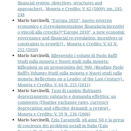
financial system: objectives, structures and
approaches)
,
Moneta e Credito: V. 62 (2009): nn. 245-
248
Mario Sarcinelli,
“Europa 2020”, nuovo governo
economico e ri-regolamentazione finanziaria:incentivi
o vincoli alla crescita?(“Europe 2010”, a new economic
governance and financial re-regulation: incentives or
constraints to growth?)
,
Moneta e Credito: V. 63 N.
252 (2010)
Mario Sarcinelli,
Rileggendo i volumi di Paolo Baffi
Studi sulla moneta e Nuovi studi sulla moneta:
Riflessioni su un protagonista del ‘900. (Reading Paolo
Baffi’s Volumes Studi sulla moneta e Nuovi studi sulla
moneta: Reflections on a Leader of the Last Century)
,
Moneta e Credito: V. 64 N. 255 (2011)
Mario Sarcinelli,
Tassi di cambio fluttuanti,
deprezzamento valutario e domanda effettiva: un
commento (Floating exchange rates, currency
depreciation and effective demand: a review)
,
Moneta e Credito: V. 59 N. 236 (2006)
Mario Sarcinelli,
Ezio Tarantelli, gli anni ’60 e la presa
di coscienza dei problemi sociali in Italia (Ezio