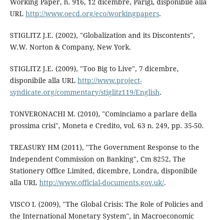
Working Paper, n. 916, 12 dicembre, Parigi, disponibile alla
URL
http://www.oecd.org/eco/workingpapers
.
STIGLITZ J.E. (2002), "Globalization and its Discontents",
W.W. Norton & Company, New York.
STIGLITZ J.E. (2009), "Too Big to Live", 7 dicembre,
disponibile alla URL
http://www.project-
syndicate.org/commentary/stiglitz119/English
.
TONVERONACHI M. (2010), "Cominciamo a parlare della
prossima crisi", Moneta e Credito, vol. 63 n. 249, pp. 35-50.
TREASURY HM (2011), "The Government Response to the
Independent Commission on Banking", Cm 8252, The
Stationery Office Limited, dicembre, Londra, disponibile
alla URL
http://www.official-documents.gov.uk/
.
VISCO I. (2009), "The Global Crisis: The Role of Policies and
the International Monetary System", in Macroeconomic