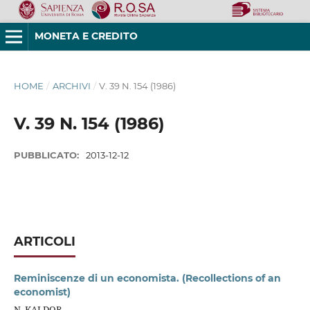
MONETA E CREDITO
HOME
/
ARCHIVI
/
V. 39 N. 154 (1986)
V. 39 N. 154 (1986)
PUBBLICATO:
2013-12-12
ARTICOLI
Reminiscenze di un economista. (Recollections of an
economist)
N. KALDOR