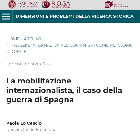
DIMENSIONI E PROBLEMI DELLA RICERCA STORICA
HOME
/
ARCHIVI
/
N. 1 (2022): L'INTERNAZIONALE COMUNISTA COME NETWORK
GLOBALE
/
Sezione monografica
La mobilitazione
internazionalista, il caso della
guerra di Spagna
Paola Lo Cascio
Universitat de Barcelona