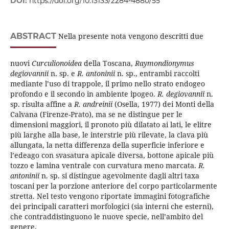
DOI:
https://doi.org/10.13133/2284-4880/55
ABSTRACT
Nella presente nota vengono descritti due
nuovi
Curculionoidea
della Toscana,
Raymondionymus
degiovannii
n. sp. e
R. antoninii
n. sp., entrambi raccolti
mediante l’uso di trappole, il primo nello strato endogeo
profondo e il secondo in ambiente ipogeo.
R. degiovannii
n.
sp. risulta affine a
R. andreinii
(Osella, 1977) dei Monti della
Calvana (Firenze-Prato), ma se ne distingue per le
dimensioni maggiori, il pronoto più dilatato ai lati, le elitre
più larghe alla base, le interstrie più rilevate, la clava più
allungata, la netta differenza della superficie inferiore e
l’edeago con svasatura apicale diversa, bottone apicale più
tozzo e lamina ventrale con curvatura meno marcata.
R.
antoninii
n. sp. si distingue agevolmente dagli altri taxa
toscani per la porzione anteriore del corpo particolarmente
stretta. Nel testo vengono riportate immagini fotografiche
dei principali caratteri morfologici (sia interni che esterni),
che contraddistinguono le nuove specie, nell’ambito del
genere.