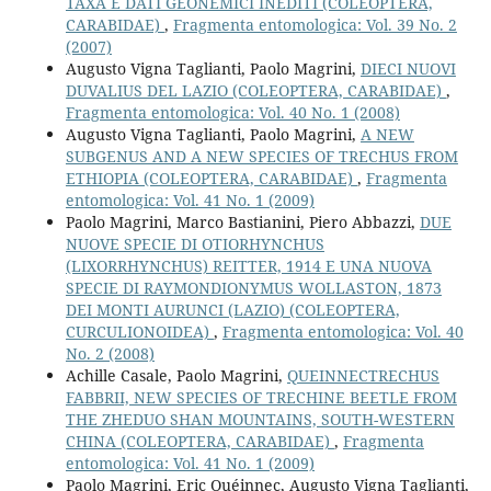
TAXA E DATI GEONEMICI INEDITI (COLEOPTERA,
CARABIDAE)
,
Fragmenta entomologica: Vol. 39 No. 2
(2007)
Augusto Vigna Taglianti, Paolo Magrini,
DIECI NUOVI
DUVALIUS DEL LAZIO (COLEOPTERA, CARABIDAE)
,
Fragmenta entomologica: Vol. 40 No. 1 (2008)
Augusto Vigna Taglianti, Paolo Magrini,
A NEW
SUBGENUS AND A NEW SPECIES OF TRECHUS FROM
ETHIOPIA (COLEOPTERA, CARABIDAE)
,
Fragmenta
entomologica: Vol. 41 No. 1 (2009)
Paolo Magrini, Marco Bastianini, Piero Abbazzi,
DUE
NUOVE SPECIE DI OTIORHYNCHUS
(LIXORRHYNCHUS) REITTER, 1914 E UNA NUOVA
SPECIE DI RAYMONDIONYMUS WOLLASTON, 1873
DEI MONTI AURUNCI (LAZIO) (COLEOPTERA,
CURCULIONOIDEA)
,
Fragmenta entomologica: Vol. 40
No. 2 (2008)
Achille Casale, Paolo Magrini,
QUEINNECTRECHUS
FABBRII, NEW SPECIES OF TRECHINE BEETLE FROM
THE ZHEDUO SHAN MOUNTAINS, SOUTH-WESTERN
CHINA (COLEOPTERA, CARABIDAE)
,
Fragmenta
entomologica: Vol. 41 No. 1 (2009)
Paolo Magrini, Eric Quéinnec, Augusto Vigna Taglianti,