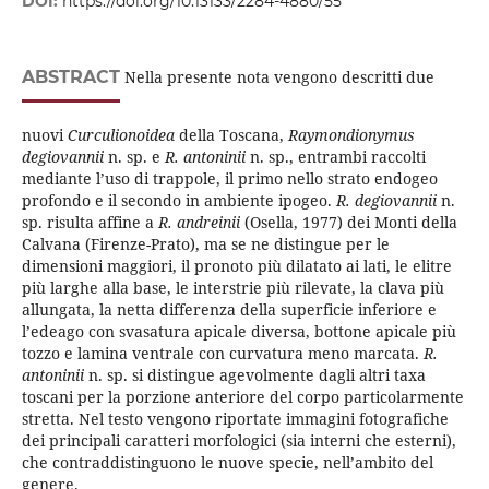
DOI:
https://doi.org/10.13133/2284-4880/55
ABSTRACT
Nella presente nota vengono descritti due
nuovi
Curculionoidea
della Toscana,
Raymondionymus
degiovannii
n. sp. e
R. antoninii
n. sp., entrambi raccolti
mediante l’uso di trappole, il primo nello strato endogeo
profondo e il secondo in ambiente ipogeo.
R. degiovannii
n.
sp. risulta affine a
R. andreinii
(Osella, 1977) dei Monti della
Calvana (Firenze-Prato), ma se ne distingue per le
dimensioni maggiori, il pronoto più dilatato ai lati, le elitre
più larghe alla base, le interstrie più rilevate, la clava più
allungata, la netta differenza della superficie inferiore e
l’edeago con svasatura apicale diversa, bottone apicale più
tozzo e lamina ventrale con curvatura meno marcata.
R.
antoninii
n. sp. si distingue agevolmente dagli altri taxa
toscani per la porzione anteriore del corpo particolarmente
stretta. Nel testo vengono riportate immagini fotografiche
dei principali caratteri morfologici (sia interni che esterni),
che contraddistinguono le nuove specie, nell’ambito del
genere.