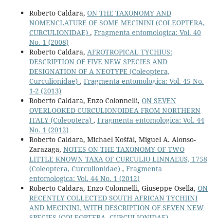
Roberto Caldara,
ON THE TAXONOMY AND
NOMENCLATURE OF SOME MECININI (COLEOPTERA,
CURCULIONIDAE)
,
Fragmenta entomologica: Vol. 40
No. 1 (2008)
Roberto Caldara,
AFROTROPICAL TYCHIUS:
DESCRIPTION OF FIVE NEW SPECIES AND
DESIGNATION OF A NEOTYPE (Coleoptera,
Curculionidae)
,
Fragmenta entomologica: Vol. 45 No.
1-2 (2013)
Roberto Caldara, Enzo Colonnelli,
ON SEVEN
OVERLOOKED CURCULIONOIDEA FROM NORTHERN
ITALY (Coleoptera)
,
Fragmenta entomologica: Vol. 44
No. 1 (2012)
Roberto Caldara, Michael Košťál, Miguel A. Alonso-
Zarazaga,
NOTES ON THE TAXONOMY OF TWO
LITTLE KNOWN TAXA OF CURCULIO LINNAEUS, 1758
(Coleoptera, Curculionidae)
,
Fragmenta
entomologica: Vol. 44 No. 1 (2012)
Roberto Caldara, Enzo Colonnelli, Giuseppe Osella,
ON
RECENTLY COLLECTED SOUTH AFRICAN TYCHIINI
AND MECININI, WITH DESCRIPTION OF SEVEN NEW
SPECIES (COLEOPTERA, CURCULIONIDAE)
,