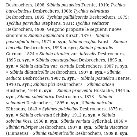
Desbrochers, 1898;
Sibinia pozuelica
Fuente, 1910;
Tychius
barceloni­cus
Desbrochers, 1908;
Tychius edentatus
Desbrochers, 1895;
Tychius
pallidicornis
Desbrochers, 1875;
Tychius parvulus
Stephens, 1831;
Tychius seductor
Desbrochers, 1908. Vengono proposte le seguenti nuove
sinonimie:
Sibinia bipunctata
Kirsch, 1870 =
Sibi­nia
postsignata
Voss, 1971
n. syn
.;
Sibinia
exigua
Faust =
Sibinia
cinctella
Desbrochers, 1898
n. syn
.;
Sibinia femoralis
Germar, 1824 =
Sibinia attalica
var.
lateralis
Desbrochers,
1895
n. syn
. =
Sibinia consanguinea
Desbrochers, 1895
n.
syn
. =
Sibinia attalica
var.
curtula
Desbrochers, 1907 n. syn.
=
Sibinia
dilataticollis
Desbrochers, 1907
n. syn
.=
Sibinia
seducta
Desbrochers, 1907
n. syn.
=
Sibinia pozuelica
Fuente,
1910
n. syn
.;
Si­binia pici
Desbrochers =
Sibinia otiosa
Hustache, 1944
n. syn.
=
Sibinia
praeventa
Hustache, 1944
n.
syn
.;
Sibinia subelliptica
Desbrochers, 1873 =
Sibinia
schaumei
Desbrochers, 1895
n
.
syn
.;
Sibinia unicolor
Fåhraeus, 1843 =
Sybines pulchellus
Desbrochers, 1875
n.
syn
. =
Sibinia ochreata
Schilsky, 1912
n. syn.
=
Sibinia
sobrina
Voss, 1936
n. syn
.;
Sibinia variata
Gyllenhal, 1836 =
Sibinia rubripes
Desbrochers, 1907
n. syn
.;
Sibi­nia
viscariae
(Linnaeus) =
Sibinia submeticollis
Desbrochers, 1908
n. syn
.;