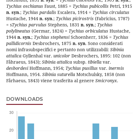
Tychius oschianus
Faust, 1885 =
Tychius pubicol­lis
Petri, 1915
n. syn
.;
Tychius
pardalis
Escalera, 1914 =
Tychius
circulatus
Hustache, 1944
n.
syn
.;
Tychius picirostris
(Fabricius, 1787)
= s
Tychius parvulus
Stephens, 1831
n. syn
.;
Tychius
polylineatus
(Germar, 1824) =
Tychius orbiculatus
Hustache,
1944
n. syn.
;
Tychius stephensi
Schoenherr, 1836 =
Tychius
pallidicornis
Desbrochers, 1875
n. syn
. Sono considerati
nomi infrasubspecifici e pertanto non utilizzabili:
Sibinia
attalica
Gyllenhal var.
unicolor
Desbrochers, 1895: 102 (non
Fåhraeus, 1843);
Sibinia attalica
subsp.
tibiella
var.
desbordesi
Hoffmann, 1954;
Tychius pusillus
var.
inermis
Hoffmann, 1954.
Sibinia
suturella
Motschulsky, 1858 (non
Fårhaeus, 1843) viene trasferita al genere
Smicronyx
.
DOWNLOADS