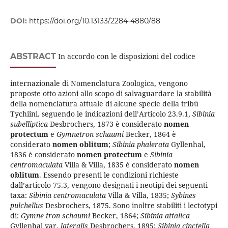
DOI:
https://doi.org/10.13133/2284-4880/88
ABSTRACT
In accordo con le disposizioni del codice
internazionale di Nomenclatura Zoologica, vengono
proposte otto azioni allo scopo di salvaguardare la stabilità
della nomenclatura attuale di alcune specie della tribù
Tychiini. seguendo le indicazioni dell’Articolo 23.9.1,
Sibinia
subelliptica
Desbrochers, 1873 è considerato
nomen
protectum
e
Gymnetron schaumi
Becker, 1864 è
considerato
nomen
oblitum
;
Sibinia phalerata
Gyllenhal,
1836 è considerato
nomen protectum
e
Sibinia
centromaculata
Villa & Villa, 1835 è considerato
nomen
oblitum
. Essendo presenti le condizioni richieste
dall’articolo 75.3, vengono designati i neotipi dei seguenti
taxa:
Sibinia
centromaculata
Villa & Villa, 1835;
Sybines
pulchellus
Desbrochers, 1875. Sono inoltre stabiliti i lectotypi
di:
Gymne­
tron
schaumi
Becker, 1864;
Sibinia attalica
Gyllenhal var.
lateralis
Desbrochers, 1895;
Sibinia cinctella