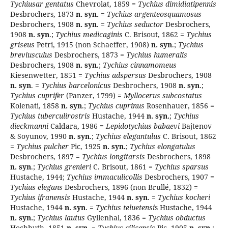
Tychiusar­ gentatus
Chevrolat, 1859 =
Tychius dimidiatipennis
Desbrochers, 1873
n. syn.
=
Tychius argenteosquamosus
Desbrochers, 1908
n. syn
. =
Tychius seductor
Desbrochers,
1908
n. syn
.;
Tychius
medicaginis
C. Brisout, 1862 =
Tychius
griseus
Petri, 1915 (non Schaeffer, 1908)
n. syn
.;
Tychius
breviusculus
Desbrochers, 1873 =
Tychius humeralis
Desbrochers, 1908
n.
syn
.;
Tychius cinnamomeus
Kiesenwetter, 1851 =
Tychius
adspersus
Desbrochers, 1908
n. syn
. =
Tychius barcelonicus
Desbrochers, 1908
n. syn
.;
Tychius cu­prifer
(Panzer, 1799) =
Myllocerus subcostatus
Kolenati, 1858
n. syn
.;
Tychius cuprinus
Rosenhauer, 1856 =
Tychius tuberculirostris
Hustache, 1944
n. syn.
;
Tychius
dieckmanni
Caldara, 1986 =
Lepidotychius babaevi
Bajtenov
& Soyunov, 1990
n. syn
.;
Tychius ele­gantulus
C. Brisout, 1862
=
Tychius pulcher
Pic, 1925
n. syn.
;
Tychius elongatulus
Desbrochers, 1897 =
Tychius longitarsis
Desbrochers, 1898
n. syn
.;
Tychius grenieri
C. Brisout, 1861 =
Tychius sparsus
Hustache, 1944;
Tychius
immaculicollis
Desbrochers, 1907 =
Tychius
elegans
Desbrochers, 1896 (non Brullé, 1832) =
Tychius ifranensis
Hustache, 1944
n. syn
. =
Tychius kocheri
Hustache, 1944
n.
syn
. =
Tychius teluetensi
s Hustache, 1944
n. syn.
;
Tychius
lautus
Gyllenhal, 1836 =
Tychius
obductus
Hochhuth, 1851
n
.
syn
. =
Tychius cilicensis
Pic
,
1905
n. syn
.;