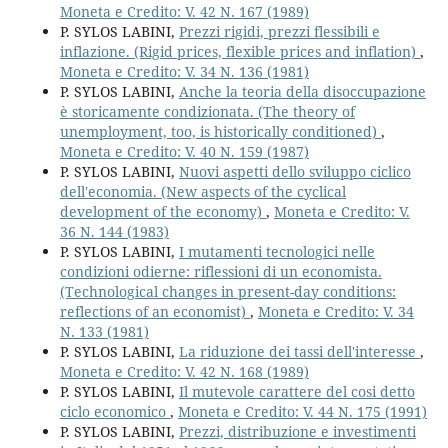
Moneta e Credito: V. 42 N. 167 (1989)
P. SYLOS LABINI,
Prezzi rigidi, prezzi flessibili e
inflazione. (Rigid prices, flexible prices and inflation)
,
Moneta e Credito: V. 34 N. 136 (1981)
P. SYLOS LABINI,
Anche la teoria della disoccupazione
è storicamente condizionata. (The theory of
unemployment, too, is historically conditioned)
,
Moneta e Credito: V. 40 N. 159 (1987)
P. SYLOS LABINI,
Nuovi aspetti dello sviluppo ciclico
dell'economia. (New aspects of the cyclical
development of the economy)
,
Moneta e Credito: V.
36 N. 144 (1983)
P. SYLOS LABINI,
I mutamenti tecnologici nelle
condizioni odierne: riflessioni di un economista.
(Technological changes in present-day conditions:
reflections of an economist)
,
Moneta e Credito: V. 34
N. 133 (1981)
P. SYLOS LABINI,
La riduzione dei tassi dell'interesse
,
Moneta e Credito: V. 42 N. 168 (1989)
P. SYLOS LABINI,
Il mutevole carattere del cosi detto
ciclo economico
,
Moneta e Credito: V. 44 N. 175 (1991)
P. SYLOS LABINI,
Prezzi, distribuzione e investimenti