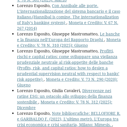
Lorenzo Esposito,
Con Annibale alle porte.
L’internazionalizzazione del sistema bancario e il caso
italiano.(Hannibal is coming. The internationalization
of Italy's banking system)
,
Moneta e Credito: V. 67 N.
267 (2014)
Lorenzo Esposito, Giuseppe Mastromatteo,
Le banche
e la finanza nell’Europa del Rapporto Draghi
,
Moneta
e Credito: V. 78 N. 310 (2025): Giugno
Lorenzo Esposito, Giuseppe Mastromatteo,
Profitti,
rischi e capital ratios: come sviluppare una vigilanza
prudenziale neutrale al risk-appetite delle banche
(Profits, risk, and capital ratios: how to design a
prudential supervision neutral with respect to banks’
risk appetite)
,
Moneta e Credito: V. 73 N. 290 (2020):
Giugno
Lorenzo Esposito, Giulia Cavaleri,
Divergenze nei
rating ESG: un ostacolo allo sviluppo della finanza
sostenibile
,
Moneta e Credito: V. 78 N. 312 (2025):
Dicembre
Lorenzo Esposito,
Note bibliografiche: BELLOFIORE R.
e GARIBALDO F. (2022), L’ultimo metrò. L’Europa tra
crisi economica e crisi sanitaria, Milano: Mimesis.
,