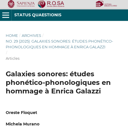
STATUS QUAESTIONIS
HOME
/
ARCHIVES
/
NO. 29 (2025): GALAXIES SONORES: ÉTUDES PHONÉTICO-
PHONOLOGIQUES EN HOMMAGE À ENRICA GALAZZI
/
Articles
Galaxies sonores: études
phonético-phonologiques en
hommage à Enrica Galazzi
Oreste Floquet
Michela Murano