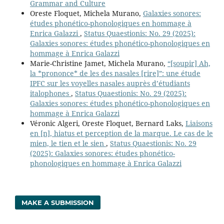
Grammar and Culture
Oreste Floquet, Michela Murano,
Galaxies sonores:
études phonético-phonologiques en hommage à
Enrica Galazzi
,
Status Quaestionis: No. 29 (2025):
Galaxies sonores: études phonético-phonologiques en
hommage à Enrica Galazzi
Marie-Christine Jamet, Michela Murano,
“[soupir] Ah,
la *prononce* de les des nasales [rire]”: une étude
IPFC sur les voyelles nasales auprès d’étudiants
italophones
,
Status Quaestionis: No. 29 (2025):
Galaxies sonores: études phonético-phonologiques en
hommage à Enrica Galazzi
Véronic Algeri, Oreste Floquet, Bernard Laks,
Liaisons
en [n], hiatus et perception de la marque. Le cas de le
mien, le tien et le sien
,
Status Quaestionis: No. 29
(2025): Galaxies sonores: études phonético-
phonologiques en hommage à Enrica Galazzi
MAKE A SUBMISSION