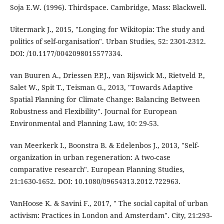
Soja E.W. (1996). Thirdspace. Cambridge, Mass: Blackwell.
Uitermark J., 2015, "Longing for Wikitopia: The study and
politics of self-organisation". Urban Studies, 52: 2301-2312.
DOI: /10.1177/0042098015577334.
van Buuren A., Driessen P.P.J., van Rijswick M., Rietveld P.,
Salet W., Spit T., Teisman G., 2013, "Towards Adaptive
Spatial Planning for Climate Change: Balancing Between
Robustness and Flexibility". Journal for European
Environmental and Planning Law, 10: 29-53.
van Meerkerk I., Boonstra B. & Edelenbos J., 2013, "Self-
organization in urban regeneration: A two-case
comparative research". European Planning Studies,
21:1630-1652. DOI: 10.1080/09654313.2012.722963.
VanHoose K. & Savini F., 2017, " The social capital of urban
activism: Practices in London and Amsterdam". City, 21:293-