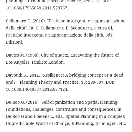
planning". Urban Research & Practice, 4:99-122. DOI:
10.1080/17535069.2011.579767.
Cellamare C. (2016). "Pratiche insorgenti e riappropriazione
della città". In: C. Cellamare e E. Scandurra, a cura di,
Pratiche insorgenti e riappropriazione della città, SdT
Edizioni.
Davies M. (1998). City of quartz, Excavating the future of
Los Angeles. Pimlico: London.
Davoudi S., 2012, "Resilience: A bridging concept or a dead
end?". Planning Theory and Practice, 13: 299-307. DOI:
10.1080/14649357.2012.677124.
De Roo G. (2016) "Self-organization and Spatial Planning:
Foundations, challenges, constraints and consequences, in:
De Roo G and Boelens L, eds., Spatial Planning in a Complex
Unpredictable World of Change, InPlanning, Groningen, NL.