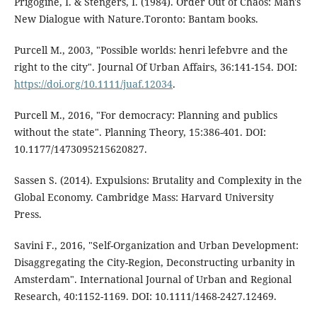
Prigogine, I. & Stengers, I. (1984). Order Out of Chaos: Man's
New Dialogue with Nature.Toronto: Bantam books.
Purcell M., 2003, "Possible worlds: henri lefebvre and the
right to the city". Journal Of Urban Affairs, 36:141-154. DOI:
https://doi.org/10.1111/juaf.12034
.
Purcell M., 2016, "For democracy: Planning and publics
without the state". Planning Theory, 15:386-401. DOI:
10.1177/1473095215620827.
Sassen S. (2014). Expulsions: Brutality and Complexity in the
Global Economy. Cambridge Mass: Harvard University
Press.
Savini F., 2016, "Self-Organization and Urban Development:
Disaggregating the City-Region, Deconstructing urbanity in
Amsterdam". International Journal of Urban and Regional
Research, 40:1152-1169. DOI: 10.1111/1468-2427.12469.