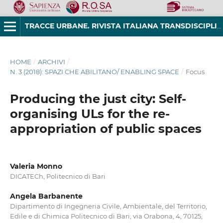
TRACCE URBANE. RIVISTA ITALIANA TRANSDISCIPLINARE DI STUDI URBANI
HOME
/
ARCHIVI
/
N. 3 (2018): SPAZI CHE ABILITANO/ ENABLING SPACE
/
Focus
Producing the just city: Self-
organising ULs for the re-
appropriation of public spaces
Valeria Monno
DICATECh, Politecnico di Bari
Angela Barbanente
Dipartimento di Ingegneria Civile, Ambientale, del Territorio,
Edile e di Chimica Politecnico di Bari, via Orabona, 4, 70125,