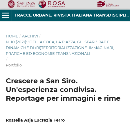
TRACCE URBANE. RIVISTA ITALIANA TRANSDISCIPLINARE DI STUDI URBANI
HOME
/
ARCHIVI
/
N. 10 (2021): "DELLA COCA, LA PIAZZA, GLI SPARI". RAP E
DINAMICHE DI (RI)TERRITORIALIZZAZIONE: IMMAGINARI,
PRATICHE ED ECONOMIE TRANSNAZIONALI
/
Portfolio
Crescere a San Siro.
Un'esperienza condivisa.
Reportage per immagini e rime
Rossella Asja Lucrezia Ferro