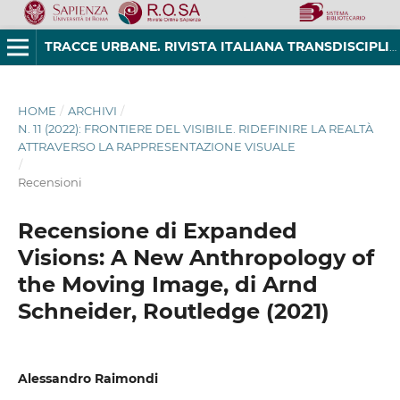
TRACCE URBANE. RIVISTA ITALIANA TRANSDISCIPLINARE DI STUDI URBANI
HOME
/
ARCHIVI
/
N. 11 (2022): FRONTIERE DEL VISIBILE. RIDEFINIRE LA REALTÀ
ATTRAVERSO LA RAPPRESENTAZIONE VISUALE
/
Recensioni
Recensione di Expanded
Visions: A New Anthropology of
the Moving Image, di Arnd
Schneider, Routledge (2021)
Alessandro Raimondi