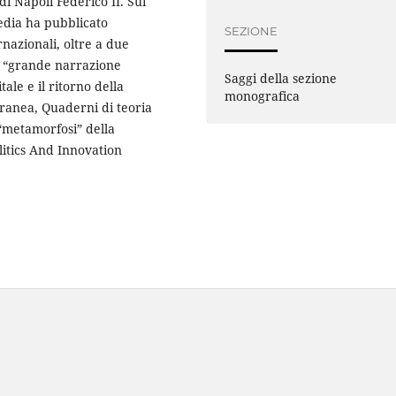
di Napoli Federico II. Sui
media ha pubblicato
SEZIONE
rnazionali, oltre a due
a “grande narrazione
Saggi della sezione
ale e il ritorno della
monografica
ranea, Quaderni di teoria
a “metamorfosi” della
olitics And Innovation