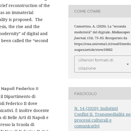
rief reconstruction of the
COME CITARE
 as an immaterial
ality is proposed. The
esis, the rise and the
Camorrino, A. (2020). La “seconda
modernità” del digitale.
Mediascapes
modernity” of digital and
Journal
, (14), 73–83. Recuperato da
s been called the “second
https://rosa.uniroma1.it/rosa03/medi
scapes/article/view/16602
Ulteriori formati di
citazione
 Napoli Federico II
FASCICOLO
il Dipartimento di
oli Federico II dove
N. 14 (2020): Indistinti
icativi. È inoltre docente
Confini II. Transmedialità ne
di Belle Arti di Napoli e
processi culturali e
resso la Scuola di
comunicativi