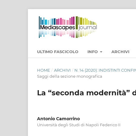
ULTIMO FASCICOLO
INFO
ARCHIVI
HOME
/
ARCHIVI
/
N. 14 (2020): INDISTINTI CON
Saggi della sezione monografica
La “seconda modernità” de
Antonio Camorrino
Università degli Studi di Napoli Federico II