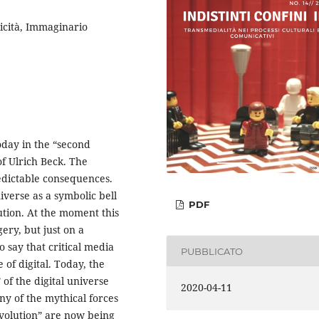
tricità, Immaginario
oday in the “second
of Ulrich Beck. The
edictable consequences.
iverse as a symbolic bell
PDF
lution. At the moment this
ery, but just on a
o say that critical media
PUBBLICATO
 of digital. Today, the
 of the digital universe
2020-04-11
y of the mythical forces
evolution” are now being