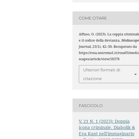
COME CITARE
Affuso, O. (2023). La coppia criminal
e il codice della devianza.
Mediascape
Journal
,
21
(1), 42–50. Recuperato da
https://rosa.uniroma1.it/rosa03/medi
scapes/article/view/18378
Ulteriori formati di
citazione
FASCICOLO
V. 21 N. 1 (2023): Doppia
icona criminale. Diabolik &
Eva Kant nell'immaginario