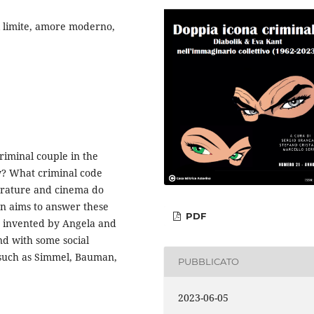
l limite, amore moderno,
riminal couple in the
w? What criminal code
terature and cinema do
on aims to answer these
PDF
rs invented by Angela and
nd with some social
t such as Simmel, Bauman,
PUBBLICATO
2023-06-05